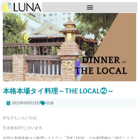
本格本場タイ料理～THE LOCAL②～
2023年09月23日
出張
みなさんこんにちは。
引き続きSでございます。
今回は本場本格タイ料理レストラン「THE LOCAL」のお料理編をご紹介しよう