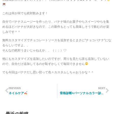
これは何が何でも絶対飲みます！
自分でバナナスムージーを作ったり、バナナ味のお菓子やらスイーツやらを集
めるほどバナナが大好きなので、この新作もとっても美味しそうで飲むのが楽
しみです＾＾
無料カスタマイズでチョコレートソースを追加するとまさに”チョコバナナ”にな
るらしいですよ、、
そんなの絶対うまいじゃねえか、、（；；）♡
他にもカスタマイズを追加したいのですが、周りを見たら誰も追加していない
ので、自分だけ追加してるのが恥ずかしくて毎回できません
でも今回はバナナだし思い切って色々カスタムしちゃおうかな＾＾
PREVIOUS
NEXT
ネイルケア
骨格診断×パーソナルカラー診断①
最近の投稿