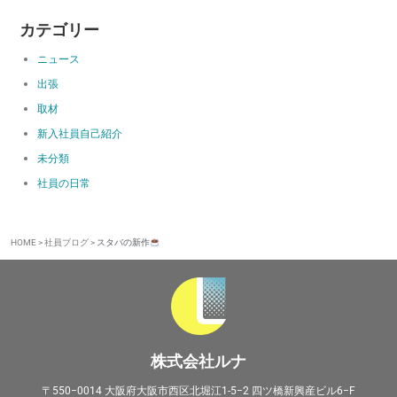
カテゴリー
ニュース
出張
取材
新入社員自己紹介
未分類
社員の日常
HOME
>
社員ブログ
>
スタバの新作
株式会社ルナ
〒550−0014 大阪府大阪市西区北堀江1-5−2 四ツ橋新興産ビル6−F