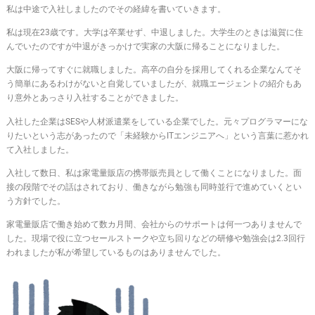
私は中途で入社しましたのでその経緯を書いていきます。
私は現在23歳です。大学は卒業せず、中退しました。大学生のときは滋賀に住
んでいたのですが中退がきっかけで実家の大阪に帰ることになりました。
大阪に帰ってすぐに就職しました。高卒の自分を採用してくれる企業なんてそ
う簡単にあるわけがないと自覚していましたが、就職エージェントの紹介もあ
り意外とあっさり入社することができました。
入社した企業はSESや人材派遣業をしている企業でした。元々プログラマーにな
りたいという志があったので「未経験からITエンジニアへ」という言葉に惹かれ
て入社しました。
入社して数日、私は家電量販店の携帯販売員として働くことになりました。面
接の段階でその話はされており、働きながら勉強も同時並行で進めていくとい
う方針でした。
家電量販店で働き始めて数カ月間、会社からのサポートは何一つありませんで
した。現場で役に立つセールストークや立ち回りなどの研修や勉強会は2.3回行
われましたが私が希望しているものはありませんでした。