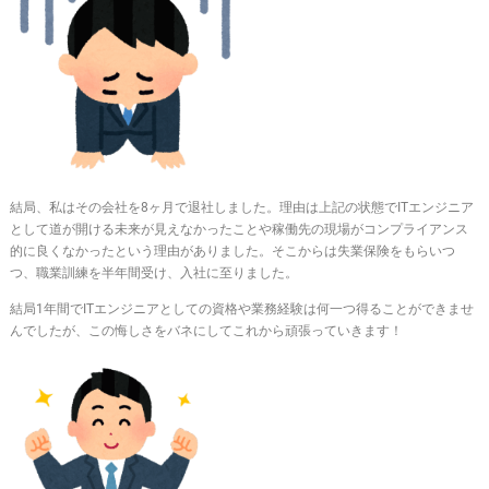
結局、私はその会社を8ヶ月で退社しました。理由は上記の状態でITエンジニア
として道が開ける未来が見えなかったことや稼働先の現場がコンプライアンス
的に良くなかったという理由がありました。そこからは失業保険をもらいつ
つ、職業訓練を半年間受け、入社に至りました。
結局1年間でITエンジニアとしての資格や業務経験は何一つ得ることができませ
んでしたが、この悔しさをバネにしてこれから頑張っていきます！