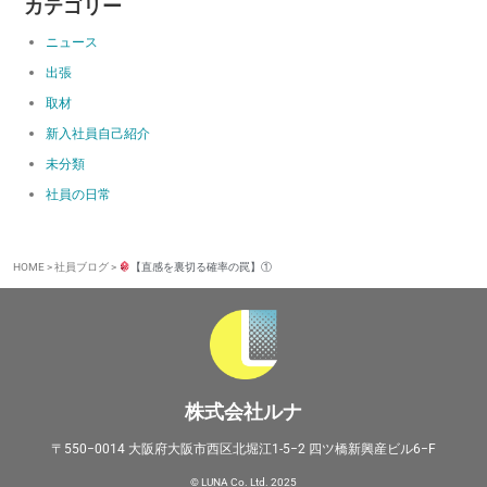
カテゴリー
ニュース
出張
取材
新入社員自己紹介
未分類
社員の日常
HOME
>
社員ブログ
>
【直感を裏切る確率の罠】①
株式会社ルナ
〒550−0014 大阪府大阪市西区北堀江1-5−2 四ツ橋新興産ビル6−F
© LUNA Co. Ltd. 2025