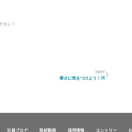
ださい！
NEXT
寒さに気をつけよう！☃
社員ブログ
取材動画
採用情報
エントリー