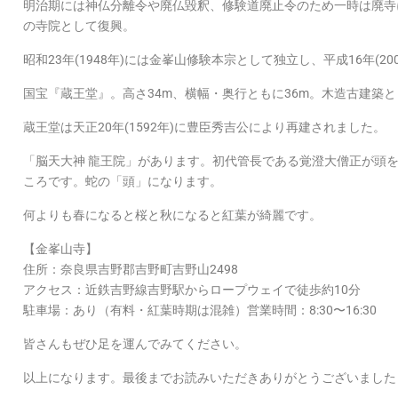
明治期には神仏分離令や廃仏毀釈、修験道廃止令のため一時は廃寺にな
の寺院として復興。
昭和23年(1948年)には金峯山修験本宗として独立し、平成16年(2
国宝『蔵王堂』。高さ34m、横幅・奥行ともに36m。木造古建築
蔵王堂は天正20年(1592年)に豊臣秀吉公により再建されました。
「脳天大神 龍王院」があります。初代管長である覚澄大僧正が頭
ころです。蛇の「頭」になります。
何よりも春になると桜と秋になると紅葉が綺麗です。
【金峯山寺】
住所：奈良県吉野郡吉野町吉野山2498
アクセス：近鉄吉野線吉野駅からロープウェイで徒歩約10分
駐車場：あり（有料・紅葉時期は混雑）営業時間：8:30〜16:30
皆さんもぜひ足を運んでみてください。
以上になります。最後までお読みいただきありがとうございました