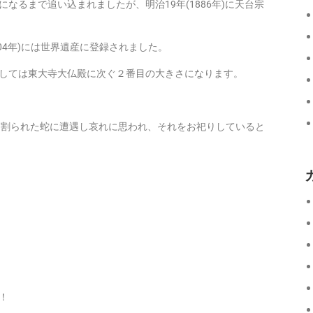
るまで追い込まれましたが、明治19年(1886年)に天台宗
004年)には世界遺産に登録されました。
としては東大寺大仏殿に次ぐ２番目の大きさになります。
を割られた蛇に遭遇し哀れに思われ、それをお祀りしていると
！