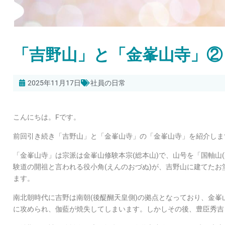
「吉野山」と「金峯山寺」②
2025年11月17日
社員の日常
こんにちは。Fです。
前回引き続き「吉野山」と「金峯山寺」の「金峯山寺」を紹介しま
「金峯山寺」は宗派は金峯山修験本宗(総本山)で、山号を「国軸山
験道の開祖と言われる役小角(えんのおづぬ)が、吉野山に建てたお
ます。
南北朝時代に吉野は南朝(後醍醐天皇側)の拠点となっており、金峯
に攻められ、伽藍が焼失してしまいます。しかしその後、豊臣秀吉